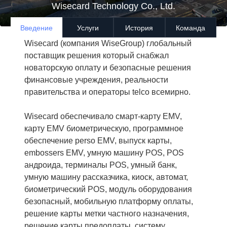
Wisecard Technology Co., Ltd.
Введение
Услуги
История
Команда
Wisecard (компания WiseGroup) глобальный
поставщик решения который снабжал
новаторскую оплату и безопасные решения
финансовые учреждения, реальности
правительства и операторы telco всемирно.
Wisecard обеспечивало смарт-карту EMV,
карту EMV биометрическую, программное
обеспечение perso EMV, выпуск карты,
embossers EMV, умную машину POS, POS
андроида, терминалы POS, умный банк,
умную машину рассказчика, киоск, автомат,
биометрический POS, модуль оборудования
безопасный, мобильную платформу оплаты,
решение карты метки частного назначения,
решение карты предоплаты, систему