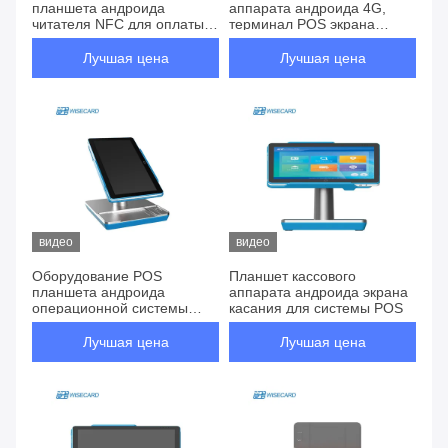
планшета андроида
аппарата андроида 4G,
читателя NFC для оплаты
терминал POS экрана
розницы системы POS
касания LCD 11,6 дюймов
Лучшая цена
Лучшая цена
видео
видео
Оборудование POS
Планшет кассового
планшета андроида
аппарата андроида экрана
операционной системы
касания для системы POS
безопасностью ядра 4G
квадрацикла
Лучшая цена
Лучшая цена