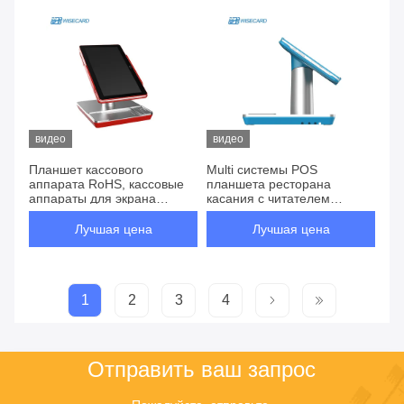
видео
видео
Планшет кассового
Multi системы POS
аппарата RoHS, кассовые
планшета ресторана
аппараты для экрана
касания с читателем
касания мелкого бизнеса
отпечатка пальцев
Лучшая цена
Лучшая цена
1
2
3
4
Отправить ваш запрос