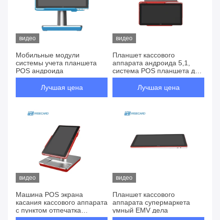
видео
видео
Мобильные модули
Планшет кассового
системы учета планшета
аппарата андроида 5,1,
POS андроида
система POS планшета для
ресторана
Лучшая цена
Лучшая цена
видео
видео
Машина POS экрана
Планшет кассового
касания кассового аппарата
аппарата супермаркета
с пунктом отпечатка
умный EMV дела
пальцев системы продажи