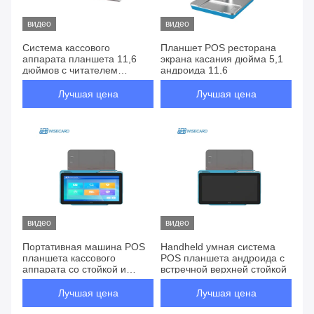
видео
видео
Система кассового
Планшет POS ресторана
аппарата планшета 11,6
экрана касания дюйма 5,1
дюймов с читателем
андроида 11,6
отпечатка пальцев
Лучшая цена
Лучшая цена
видео
видео
Портативная машина POS
Handheld умная система
планшета кассового
POS планшета андроида с
аппарата со стойкой и
встречной верхней стойкой
кронштейном
Лучшая цена
Лучшая цена