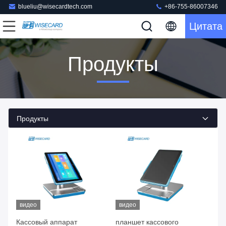
blueliu@wisecardtech.com
+86-755-86007346
Цитата
Продукты
Продукты
видео
видео
Кассовый аппарат
планшет кассового