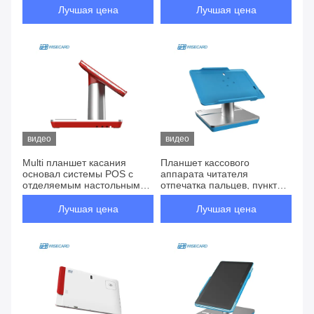
Лучшая цена
Лучшая цена
видео
видео
Multi планшет касания
Планшет кассового
основал системы POS с
аппарата читателя
отделяемым настольным
отпечатка пальцев, пункт
держателем
планшета экрана касания
системы продажи
Лучшая цена
Лучшая цена