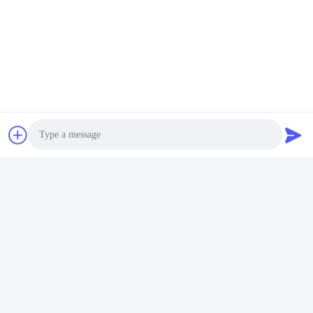
Wisecard Technology Co., Ltd.
blueliu@wisecardtech.com
+86-755-86007346
Photo
B1303, здание технологии
Chuangyi, C. 1-ое Ave Gaox
Video Call
in, Nanshan, Шэньчжэнь, Гу
андун, 518057, Китай
Audio Call