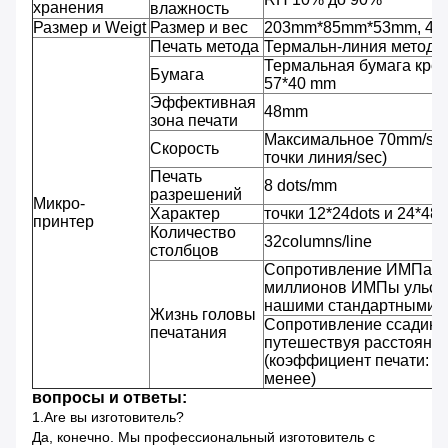
хранения
влажность
Размер и Weigt
Размер и вес
203mm*85mm*53mm, 480
Печать метода
Термальн-линия метод т
Термальная бумага крен
Бумага
57*40 mm
Эффективная
48mm
зона печати
Максимальное 70mm/sec 
Скорость
точки линия/sec)
Печать
8 dots/mm
разрешений
Микро-
Характер
точки 12*24dots и 24*48
принтер
Количество
32columns/line
столбцов
Сопротивление ИМПа ул
миллионов ИМПы ульс/т
нашими стандартными у
Жизнь головы
Сопротивление ссадины
печатания
путешествуя расстояни
(коэффициент печати: 2
менее)
вопросы и ответы:
1.Are вы изготовитель?
Да, конечно. Мы профессиональный изготовитель с