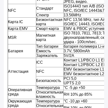
JPEG, видео.
ISO14443 тип A/B (ISO 
Стандарт
NFC
NFC, ISO/IEC 14443&781
Спектр
13.56MHz
Безконтактная
NFC 13,56 MHz, тип A&
Карта IC
карта
ISO/IEC 14443, ISO/IEC
Карта EMV
Смарт-карта
EMV & PBOC уступчивы
ISO 7810, 7811, 7813; Тр
Магнитная
MSR
двухнаправленный; скор
карта
удара - 100cm/sec.
Тип батареи
батарея полимера Li-ио
Батарея
Емкость
3.7V, 5800mAh
Заряжатель
5V/2A
Контакт L1/PBCO L1 EM
ICC
Контакт L2/PBOC L2 EM
EMV безконтактное L1/
Аттестация
NFC
EMV безконтактное L2/
PCI 5,0
Безопасность
UPTS 2,0
Температура
°C -5 до +50
Оперативная
Относительная
среда
RH 10% до 85%
влажность
Окружающая
Температура
°C -10 до +60
среда
Относительная
RH 10% до 90%