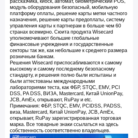
рассказчика, киоск, автомат, биометрический POS,
модуль оборудования безопасный, мобильную
платформу оплаты, решение карты метки частного
назначения, решение карты предоплаты, систему
управления карты к партнерам в больше чем 60
странах всемирно. Сюита продукта Wisecard
уполномочивают большие глобальные
финансовые учреждения и государственные
секторы так же, как небольшие к среднего размера
розничным банкам.
Решения Wisecard приспосабливаются к самому
высокому и самому последнему безопасному
стандарту, и решения полно были испытаны и
были аттестованы международными
лабораториями теста, как ФБР, STQC, EMV, PCI
DSS, PA DSS, ВИЗА, Mastercard, Китай UnionPay,
JCB, AmEx, открывают, RuPay и etc.
Примечания: ФБР, STQC, EMV, PCIDSS, PADSS,
виза, Mastercard, Китай UnionPay, JCB, AmEx,
открывает, RuPay зарегистрированная торговая
марка. Все товарные знаки ссылаться на здесь
собственность соответственно владельцев.