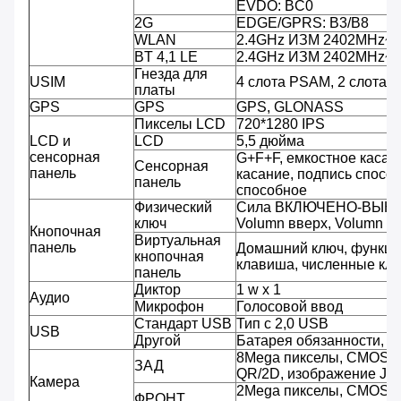
EVDO: BC0
2G
EDGE/GPRS: B3/B8
WLAN
2.4GHz ИЗМ 2402MHz~
BT 4,1 LE
2.4GHz ИЗМ 2402MHz~
Гнезда для
USIM
4 слота PSAM, 2 слота S
платы
GPS
GPS
GPS, GLONASS
Пикселы LCD
720*1280 IPS
LCD и
LCD
5,5 дюйма
сенсорная
G+F+F, емкостное касани
Сенсорная
панель
касание, подпись спосо
панель
способное
Физический
Сила ВКЛЮЧЕНО-ВЫК
ключ
Volumn вверх, Volumn вн
Кнопочная
Виртуальная
панель
Домашний ключ, функци
кнопочная
клавиша, численные клю
панель
Диктор
1 w x 1
Аудио
Микрофон
Голосовой ввод
Стандарт USB
Тип c 2,0 USB
USB
Другой
Батарея обязанности, 
8Mega пикселы, CMOS, A
ЗАД
QR/2D, изображение JPE
Камера
2Mega пикселы, CMOS, 
ФРОНТ