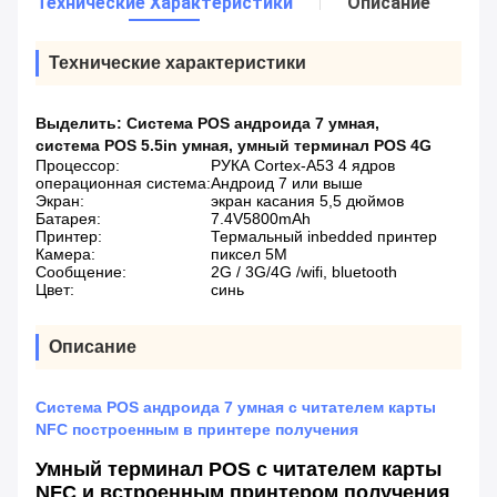
Технические Характеристики
Описание
Технические характеристики
Выделить:
Система POS андроида 7 умная
,
система POS 5.5in умная
,
умный терминал POS 4G
Процессор:
РУКА Cortex-A53 4 ядров
операционная система:
Андроид 7 или выше
Экран:
экран касания 5,5 дюймов
Батарея:
7.4V5800mAh
Принтер:
Термальный inbedded принтер
Камера:
пиксел 5M
Сообщение:
2G / 3G/4G /wifi, bluetooth
Цвет:
синь
Описание
Система POS андроида 7 умная с читателем карты
NFC построенным в принтере получения
Умный терминал POS с читателем карты
NFC и встроенным принтером получения