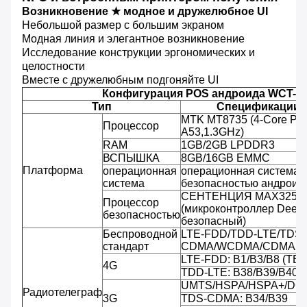
Возникновение ★ модное и дружелюбное UI
Небольшой размер с большим экраном
Модная линия и элегантное возникновение
Исследование конструкции эргономических и
целостности
Вместе с дружелюбным подгоняйте UI
Конфигурация POS андроида WCT-S
Тип
Спецификации 
MTK MT8735 (4-Core РУК
Процессор
A53,1.3GHz)
RAM
1GB/2GB LPDDR3
ВСПЫШКА
8GB/16GB EMMC
Платформа
операционная
операционная система 
система
безопасностью андроида
СЕНТЕНЦИЯ MAX3255
Процессор
(микроконтроллер Deep
безопасностью
безопасный)
Беспроводной
LTE-FDD/TDD-LTE/TDS-
стандарт
CDMA/WCDMA/CDMA20
LTE-FDD: B1/B3/B8 (TBD
4G
TDD-LTE: B38/B39/B40/
UMTS/HSPA/HSPA+/DC-
Радиотелеграф
3G
TDS-CDMA: B34/B39