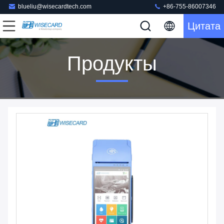
blueliu@wisecardtech.com
+86-755-86007346
Цитата
Продукты