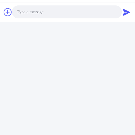
Отправить
Photo
Video Call
Audio Call
Wisecard Technology Co., Ltd.
blueliu@wisecardtech.com
+86-755-86007346
B1303, здание технологии
Chuangyi, C. 1-ое Ave Gaox
in, Nanshan, Шэньчжэнь, Гу