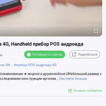
 4G, Handheld прибор POS андроида
Поговорите сейчас
Поделиться
ия
ела 5M
#
прибор POS андроида 4G
Возникновение ★ модное и дружелюбное UIНебольшой размер с
следование конструкции эргоном...
Смотрите больше
Оставьте сообщение