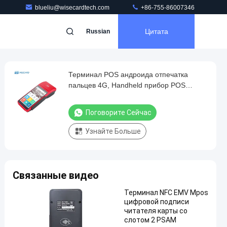
blueliu@wisecardtech.com
+86-755-86007346
Цитата
Russian
Терминал POS андроида отпечатка
пальцев 4G, Handheld прибор POS
андроида
Поговорите Сейчас
Узнайте Больше
Связанные видео
Терминал NFC EMV Mpos
цифровой подписи
читателя карты со
слотом 2 PSAM