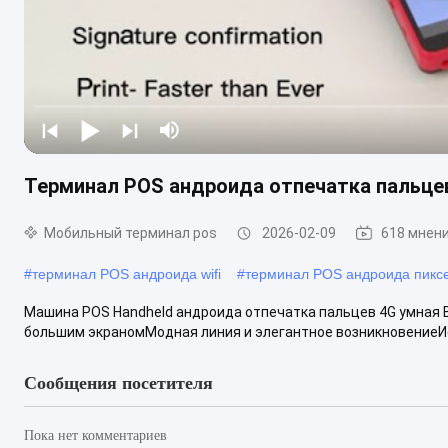
Терминал POS андроида отпечатка пальцев
Мобильный терминал pos
2026-02-09
618 мнен
#
терминал POS андроида wifi
#
терминал POS андроида пикс
Машина POS Handheld андроида отпечатка пальцев 4G умная 
большим экраномМодная линия и элегантное возникновениеИс
Сообщения посетителя
Пока нет комментариев