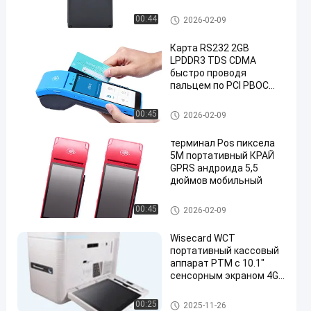
Умный терминал POS
00:44
2026-02-09
Карта RS232 2GB
LPDDR3 TDS CDMA
быстро проводя
пальцем по PCI PBOC
машины для оплаты
Умный терминал POS
00:45
2026-02-09
терминал Pos пиксела
5M портативный КРАЙ
GPRS андроида 5,5
дюймов мобильный
Умный терминал POS
00:45
2026-02-09
Wisecard WCT
портативный кассовый
аппарат PTM с 10.1"
сенсорным экраном 4G
связи для мгновенного
выдачи карт
киоск обслуживания собстве
00:25
2025-11-26