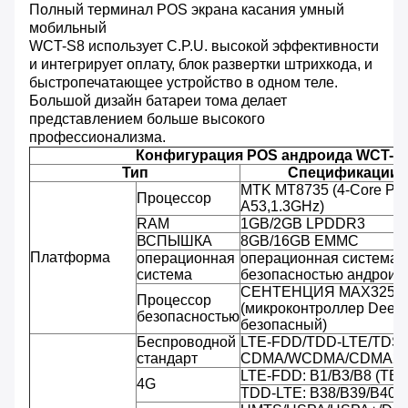
Полный терминал POS экрана касания умный
мобильный
WCT-S8 использует C.P.U. высокой эффективности
и интегрирует оплату, блок развертки штрихкода, и
быстропечатающее устройство в одном теле.
Большой дизайн батареи тома делает
представлением больше высокого
профессионализма.
Конфигурация POS андроида WCT-S
Тип
Спецификации 
MTK MT8735 (4-Core РУК
Процессор
A53,1.3GHz)
RAM
1GB/2GB LPDDR3
ВСПЫШКА
8GB/16GB EMMC
Платформа
операционная
операционная система 
система
безопасностью андроида
СЕНТЕНЦИЯ MAX3255
Процессор
(микроконтроллер Deep
безопасностью
безопасный)
Беспроводной
LTE-FDD/TDD-LTE/TDS-
стандарт
CDMA/WCDMA/CDMA20
LTE-FDD: B1/B3/B8 (TBD
4G
TDD-LTE: B38/B39/B40/