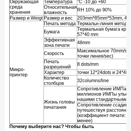
Окружающая
Температура
°C -10 до +60
среда
Относительная
RH 10% до 90%
хранения
влажность
Размер и Weigt
Размер и вес
203mm*85mm*53mm, 480
Печать метода
Термальн-линия метод т
Термальная бумага крен
Бумага
57*40 mm
Эффективная
48mm
зона печати
Максимальное 70mm/sec 
Скорость
точки линия/sec)
Печать
8 dots/mm
разрешений
Микро-
Характер
точки 12*24dots и 24*48
принтер
Количество
32columns/line
столбцов
Сопротивление ИМПа ул
миллионов ИМПы ульс/т
нашими стандартными у
Жизнь головы
Сопротивление ссадины
печатания
путешествуя расстояни
(коэффициент печати: 2
менее)
Почему выберите нас? Чтобы быть