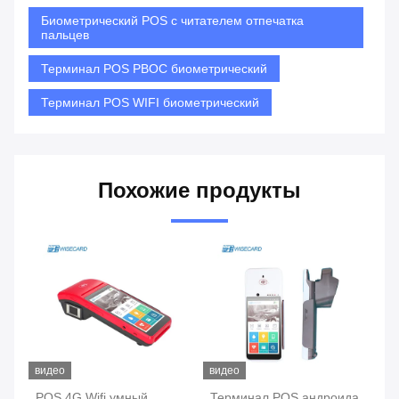
Биометрический POS с читателем отпечатка
пальцев
Терминал POS PBOC биометрический
Терминал POS WIFI биометрический
Похожие продукты
видео
видео
ви
ки
POS 4G Wifi умный
Терминал POS андроида
те