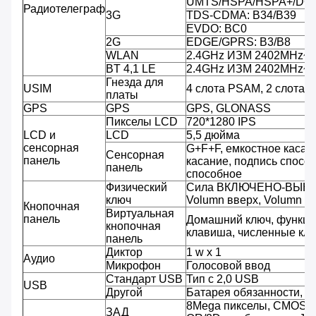
UMTS/HSPA/HSPA+/DC-
Радиотелеграф
3G
TDS-CDMA: B34/B39
EVDO: BC0
2G
EDGE/GPRS: B3/B8
WLAN
2.4GHz ИЗМ 2402MHz~
BT 4,1 LE
2.4GHz ИЗМ 2402MHz~
Гнезда для
USIM
4 слота PSAM, 2 слота S
платы
GPS
GPS
GPS, GLONASS
Пикселы LCD
720*1280 IPS
LCD и
LCD
5,5 дюйма
сенсорная
G+F+F, емкостное касани
Сенсорная
панель
касание, подпись спосо
панель
способное
Физический
Сила ВКЛЮЧЕНО-ВЫК
ключ
Volumn вверх, Volumn вн
Кнопочная
Виртуальная
панель
Домашний ключ, функци
кнопочная
клавиша, численные клю
панель
Диктор
1 w x 1
Аудио
Микрофон
Голосовой ввод
Стандарт USB
Тип c 2,0 USB
USB
Другой
Батарея обязанности, 
8Mega пикселы, CMOS, A
ЗАД