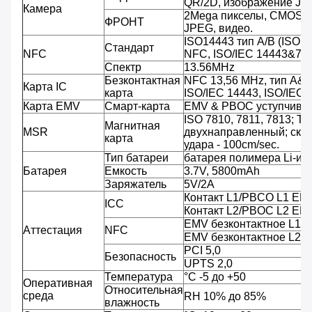
QR/2D, изображение JPE
Камера
2Mega пикселы, CMOS, 
ФРОНТ
JPEG, видео.
ISO14443 тип A/B (ISO 
Стандарт
NFC
NFC, ISO/IEC 14443&781
Спектр
13.56MHz
Безконтактная
NFC 13,56 MHz, тип A&
Карта IC
карта
ISO/IEC 14443, ISO/IEC
Карта EMV
Смарт-карта
EMV & PBOC уступчивы
ISO 7810, 7811, 7813; Тр
Магнитная
MSR
двухнаправленный; скор
карта
удара - 100cm/sec.
Тип батареи
батарея полимера Li-ио
Батарея
Емкость
3.7V, 5800mAh
Заряжатель
5V/2A
Контакт L1/PBCO L1 EM
ICC
Контакт L2/PBOC L2 EM
EMV безконтактное L1/
Аттестация
NFC
EMV безконтактное L2/
PCI 5,0
Безопасность
UPTS 2,0
Температура
°C -5 до +50
Оперативная
Относительная
среда
RH 10% до 85%
влажность