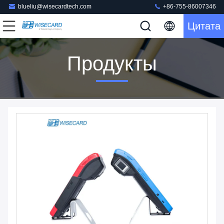
blueliu@wisecardtech.com
+86-755-86007346
Цитата
Продукты