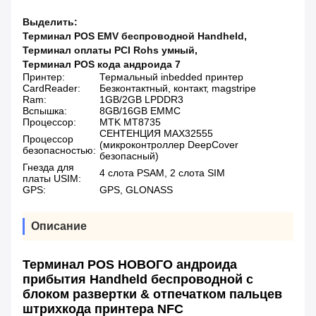
Выделить:
Терминал POS EMV беспроводной Handheld
,
Терминал оплаты PCI Rohs умный
,
Терминал POS кода андроида 7
Принтер:
Термальный inbedded принтер
CardReader:
Безконтактный, контакт, magstripe
Ram:
1GB/2GB LPDDR3
Вспышка:
8GB/16GB EMMC
Процессор:
MTK MT8735
СЕНТЕНЦИЯ MAX32555
Процессор
(микроконтроллер DeepCover
безопасностью:
безопасный)
Гнезда для
4 слота PSAM, 2 слота SIM
платы USIM:
GPS:
GPS, GLONASS
Описание
Терминал POS НОВОГО андроида
прибытия Handheld беспроводной с
блоком развертки & отпечатком пальцев
штрихкода принтера NFC