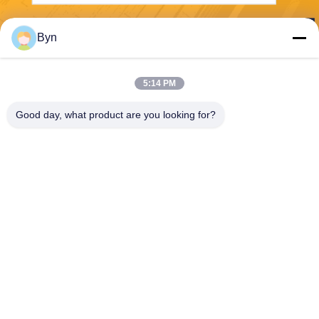
Отправить
Byn
5:14 PM
Good day, what product are you looking for?
Wisecard Technology Co., Ltd.
blueliu@wisecardtech.com
+86-755-86007346
B1303, здание технологии
Chuangyi, C. 1-ое Ave Gaox
in, Nanshan, Шэньчжэнь, Гу
андун, 518057, Китай