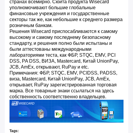
странах всемирно. Сюита продукта Wisecard
уполномочивают большие глобальные
финансовые учреждения и государственные
секторы так же, как небольшие к среднего размера
розничным банкам.
Решения Wisecard приспосабливаются к самому
высокому и самому последнему безопасному
стандарту, и решения полно были испытаны и
были аттестованы международными
лабораториями теста, как ФБР, STQC, EMV, PCI
DSS, PA DSS, ВИЗА, Mastercard, Китай UnionPay,
JCB, AmEx, открывают, RuPay и etc.
Примечания: ФБР, STQC, EMV, PCIDSS, PADSS,
виза, Mastercard, Китай UnionPay, JCB, AmEx,
открывает, RuPay зарегистрированная торговая
марка. Все товарные знаки ссылаться на здесь
собственность соответственно владельцев.
Tags: