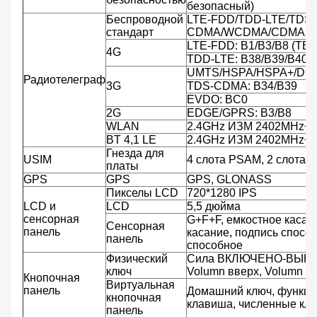
безопасный)
Беспроводной
LTE-FDD/TDD-LTE/TDS-
стандарт
CDMA/WCDMA/CDMA20
LTE-FDD: B1/B3/B8 (TBD
4G
TDD-LTE: B38/B39/B40/
UMTS/HSPA/HSPA+/DC-
Радиотелеграф
3G
TDS-CDMA: B34/B39
EVDO: BC0
2G
EDGE/GPRS: B3/B8
WLAN
2.4GHz ИЗМ 2402MHz~
BT 4,1 LE
2.4GHz ИЗМ 2402MHz~
Гнезда для
USIM
4 слота PSAM, 2 слота S
платы
GPS
GPS
GPS, GLONASS
Пикселы LCD
720*1280 IPS
LCD и
LCD
5,5 дюйма
сенсорная
G+F+F, емкостное касани
Сенсорная
панель
касание, подпись спосо
панель
способное
Физический
Сила ВКЛЮЧЕНО-ВЫК
ключ
Volumn вверх, Volumn вн
Кнопочная
Виртуальная
панель
Домашний ключ, функци
кнопочная
клавиша, численные клю
панель