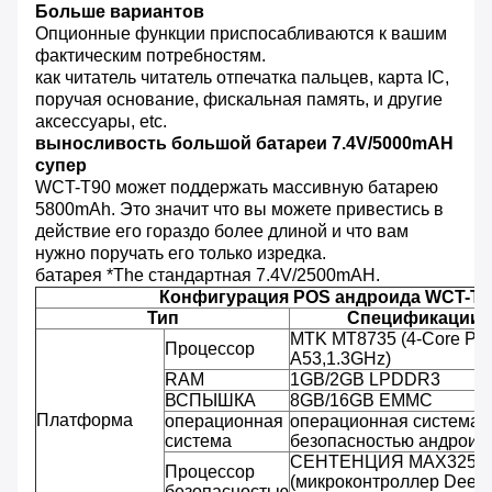
Больше вариантов
Опционные функции приспосабливаются к вашим
фактическим потребностям.
как читатель читатель отпечатка пальцев, карта IC,
поручая основание, фискальная память, и другие
аксессуары, etc.
выносливость большой батареи 7.4V/5000mAH
супер
WCT-T90 может поддержать массивную батарею
5800mAh. Это значит что вы можете привестись в
действие его гораздо более длиной и что вам
нужно поручать его только изредка.
батарея *The стандартная 7.4V/2500mAH.
Конфигурация POS андроида WCT-T9
Тип
Спецификации 
MTK MT8735 (4-Core РУК
Процессор
A53,1.3GHz)
RAM
1GB/2GB LPDDR3
ВСПЫШКА
8GB/16GB EMMC
Платформа
операционная
операционная система 
система
безопасностью андроида
СЕНТЕНЦИЯ MAX3255
Процессор
(микроконтроллер Deep
безопасностью