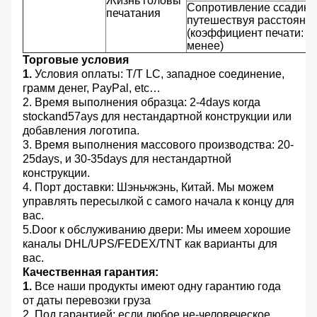
Жизнь головы
Сопротивление ссадины
печатания
путешествуя расстояни
(коэффициент печати: 2
менее)
Торговые условия
1.
Условия оплаты: T/T LC, западное соединение,
грамм денег, PayPal, etc…
2. Время выполнения образца: 2-4days когда
stockand57ays для нестандартной конструкции или
добавления логотипа.
3. Время выполнения массового производства: 20-
25days, и 30-35days для нестандартной
конструкции.
4. Порт доставки: Шэньчжэнь, Китай. Мы можем
управлять пересылкой с самого начала к концу для
вас.
5.Door к обслуживанию двери: Мы имеем хорошие
каналы DHL/UPS/FEDEX/TNT как варианты для
вас.
Качественная гарантия:
1.
Все наши продукты имеют одну гарантию года
от даты перевозки груза
2. Под гарантией: если любое не-человеческое