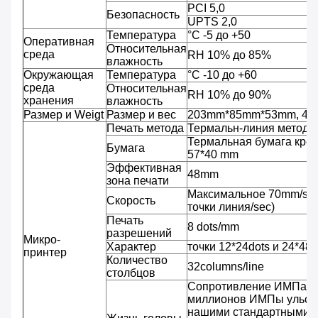
PCI 5,0
Безопасность
UPTS 2,0
Температура
°C -5 до +50
Оперативная
Относительная
среда
RH 10% до 85%
влажность
Окружающая
Температура
°C -10 до +60
среда
Относительная
RH 10% до 90%
хранения
влажность
Размер и Weigt
Размер и вес
203mm*85mm*53mm, 480
Печать метода
Термальн-линия метод т
Термальная бумага крен
Бумага
57*40 mm
Эффективная
48mm
зона печати
Максимальное 70mm/sec 
Скорость
точки линия/sec)
Печать
8 dots/mm
разрешений
Микро-
Характер
точки 12*24dots и 24*48
принтер
Количество
32columns/line
столбцов
Сопротивление ИМПа ул
миллионов ИМПы ульс/т
нашими стандартными у