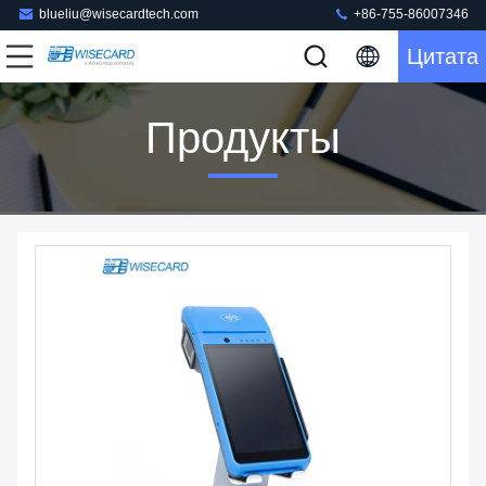
blueliu@wisecardtech.com
+86-755-86007346
Цитата
Продукты