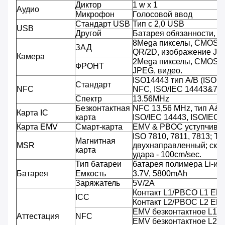
Диктор
1 w x 1
Аудио
Микрофон
Голосовой ввод
Стандарт USB
Тип c 2,0 USB
USB
Другой
Батарея обязанности, 
8Mega пикселы, CMOS, A
ЗАД
QR/2D, изображение JPE
Камера
2Mega пикселы, CMOS, 
ФРОНТ
JPEG, видео.
ISO14443 тип A/B (ISO 
Стандарт
NFC
NFC, ISO/IEC 14443&781
Спектр
13.56MHz
Безконтактная
NFC 13,56 MHz, тип A&
Карта IC
карта
ISO/IEC 14443, ISO/IEC
Карта EMV
Смарт-карта
EMV & PBOC уступчивы
ISO 7810, 7811, 7813; Тр
Магнитная
MSR
двухнаправленный; скор
карта
удара - 100cm/sec.
Тип батареи
батарея полимера Li-ио
Батарея
Емкость
3.7V, 5800mAh
Заряжатель
5V/2A
Контакт L1/PBCO L1 EM
ICC
Контакт L2/PBOC L2 EM
EMV безконтактное L1/
Аттестация
NFC
EMV безконтактное L2/