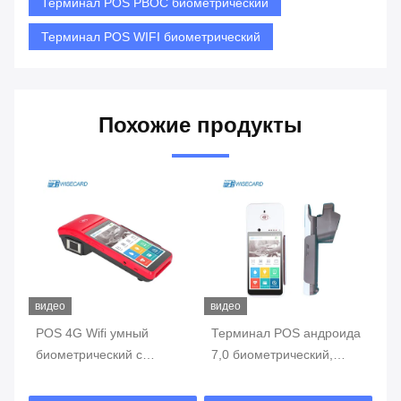
Терминал POS PBOC биометрический
Терминал POS WIFI биометрический
Похожие продукты
видео
видео
видео
POS 4G Wifi умный
Терминал POS андроида
терм
биометрический с
7,0 биометрический,
WIFI
экраном касания
портативная машина
биоме
читателя отпечатка
POS с принтером
читат