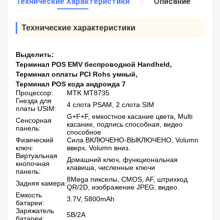
Технические Характеристики
Описание
Технические характеристики
Выделить:
Терминал POS EMV беспроводной Handheld
,
Терминал оплаты PCI Rohs умный
,
Терминал POS кода андроида 7
Процессор:
MTK MT8735
Гнезда для
4 слота PSAM, 2 слота SIM
платы USIM:
G+F+F, емкостное касание цвета, Multi
Сенсорная
касание, подпись способная, видео
панель:
способное
Физический
Сила ВКЛЮЧЕНО-ВЫКЛЮЧЕНО, Volumn
ключ:
вверх, Volumn вниз.
Виртуальная
Домашний ключ, функциональная
кнопочная
клавиша, численные ключи
панель:
8Mega пикселы, CMOS, AF, штрихкод
Задняя камера:
QR/2D, изображение JPEG, видео.
Емкость
3.7V, 5800mAh
батареи:
Заряжатель
5В/2А
батареи: