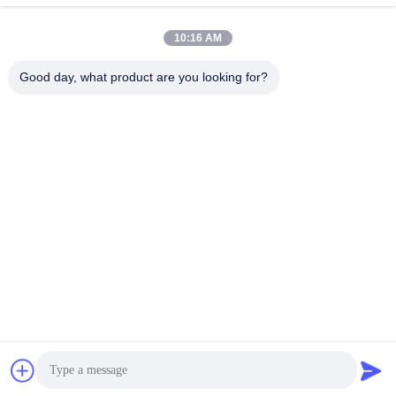
10:16 AM
Good day, what product are you looking for?
Wisecard Technology Co., Ltd.
blueliu@wisecardtech.com
+86-755-86007346
B1303, здание технологии
Chuangyi, C. 1-ое Ave Gaox
in, Nanshan, Шэньчжэнь, Гу
андун, 518057, Китай
Китай хорошо. Качество Решения для смарт-карт Доставщик. 2026
Wisecard Technology Co., Ltd. Все. Все права защищены.