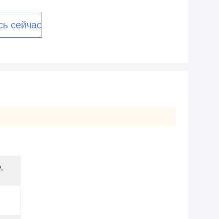
сь сейчас
h
,