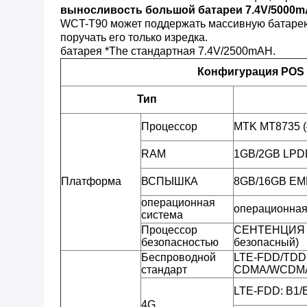
выносливость большой батареи 7.4V/5000m
WCT-T90 может поддержать массивную батарею 5
поручать его только изредка.
батарея *The стандартная 7.4V/2500mAH.
Конфигурация POS
Тип
Процессор
MTK MT8735 (
RAM
1GB/2GB LP
Платформа
ВСПЫШКА
8GB/16GB E
операционная
операционная
система
Процессор
СЕНТЕНЦИЯ M
безопасностью
безопасный)
Беспроводной
LTE-FDD/TDD
стандарт
CDMA/WCDMA
LTE-FDD: B1/
4G