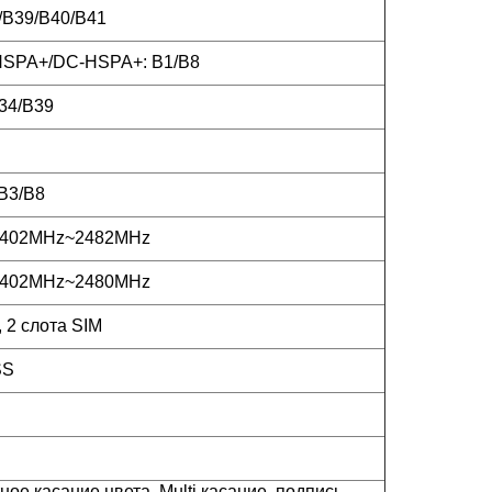
/B39/B40/B41
SPA+/DC-HSPA+: B1/B8
34/B39
B3/B8
2402MHz~2482MHz
2402MHz~2480MHz
 2 слота SIM
SS
ное касание цвета, Multi касание, подпись