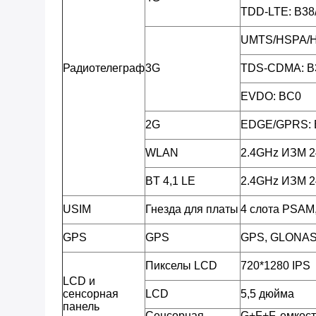
TDD-LTE: B38
UMTS/HSPA/H
Радиотелеграф
3G
TDS-CDMA: B
EVDO: BC0
2G
EDGE/GPRS: 
WLAN
2.4GHz ИЗМ 
BT 4,1 LE
2.4GHz ИЗМ 
USIM
Гнезда для платы
4 слота PSAM,
GPS
GPS
GPS, GLONA
Пикселы LCD
720*1280 IPS
LCD и
сенсорная
LCD
5,5 дюйма
панель
Сенсорная
G+F+F, емкост