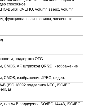
идео способное
НО-ВЫКЛЮЧЕНО, Volumn вверх, Volumn
ч, функциональная клавиша, численные
од
анности, поддержка OTG
ы, CMOS, AF, штрихкод QR/2D, изображение
ы, CMOS, изображение JPEG, видео.
A/B (ISO 18092 поддержка NFC, ISO/IEC
eliCa)
, тип A&B поддержки ISO/IEC 14443, ISO/IEC