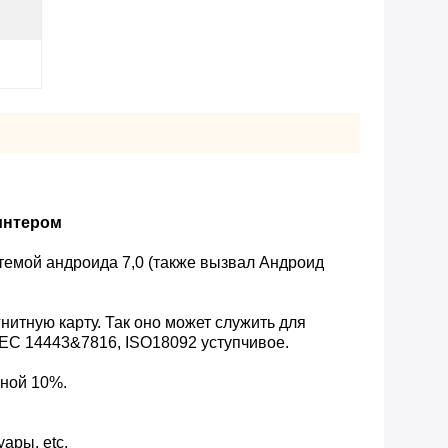
интером
темой андроида 7,0 (также вызвал Андроид
нитную карту. Так оно может служить для
/IEC 14443&7816, ISO18092 уступчивое.
нной 10%.
ары, etc.