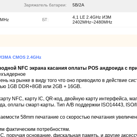
Заряжатель батареи:
5В/2А
4,1 LE 2.4GHz ИЗМ
2MHz
БТ:
2402MHz~2480MHz
 ИЗМА CMOS 2.4GHz
одной NFC экрана касания оплаты POS андроида с пр
рехъядерное
ь на рынке в виду того что оно приводило в действие сис
ятью 1GB DDR+8GB или 2GB + 16GB.
арту NFC, карту IC, QR-код, двойную карту интерфейса, маг
ода, оплаты смарт-карты. Тип A/B поддержки ISO14443, ISO
аемости 58mm печатание со скоростью печатания увеличе
м фактическим потребностям.
 IC, поручая основание, фискальная память, и другие аксессу