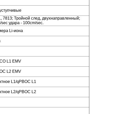
уступчивые
1, 7813; Тройной след, двухнаправленный;
/sec удара - 100cm/sec.
ера Li-иона
h
BCO L1 EMV
BOC L2 EMV
ктное L1/qPBOC L1
ктное L2/qPBOC L2