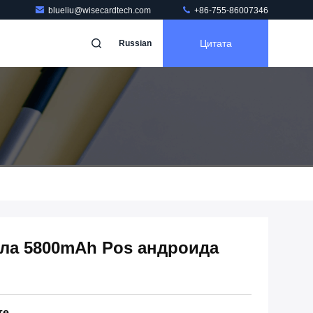
blueliu@wisecardtech.com
+86-755-86007346
Цитата
Russian
ала 5800mAh Pos андроида
те