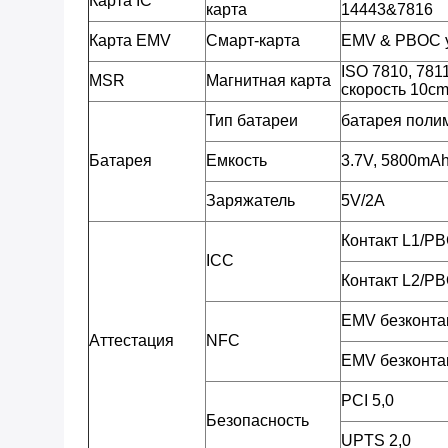
Карта IC
карта
14443&7816
Карта EMV
Смарт-карта
EMV & PBOC 
ISO 7810, 781
MSR
Магнитная карта
скорость 10cm
Тип батареи
батарея полим
Батарея
Емкость
3.7V, 5800mA
Заряжатель
5V/2A
Контакт L1/P
ICC
Контакт L2/P
EMV безконта
Аттестация
NFC
EMV безконта
PCI 5,0
Безопасность
UPTS 2,0