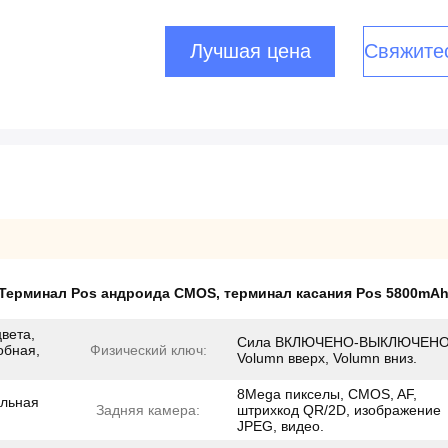
Лучшая цена
Свяжите
Терминал Pos андроида CMOS
,
терминал касания Pos 5800mA
вета,
Сила ВКЛЮЧЕНО-ВЫКЛЮЧЕНО
обная,
Физический ключ:
Volumn вверх, Volumn вниз.
8Mega пикселы, CMOS, AF,
альная
Задняя камера:
штрихкод QR/2D, изображение
JPEG, видео.