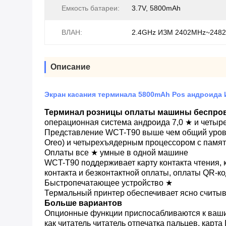
Емкость батареи:
3.7V, 5800mAh
ВЛАН:
2.4GHz ИЗМ 2402MHz~248
Описание
Экран касания терминала 5800mAh Pos андроида
Терминал розницы оплаты машины беспров
операционная система андроида 7,0 ★ и четы
Представление WCT-T90 выше чем общий уровен
Oreo) и четырехъядерным процессором с пам
Оплаты все ★ умные в одной машине
WCT-T90 поддерживает карту контакта чтения, к
контакта и безконтактной оплаты, оплаты QR-к
Быстропечатающее устройство ★
Термальный принтер обеспечивает ясно считыв
Больше вариантов
Опционные функции приспосабливаются к ваши
как читатель читатель отпечатка пальцев, карта