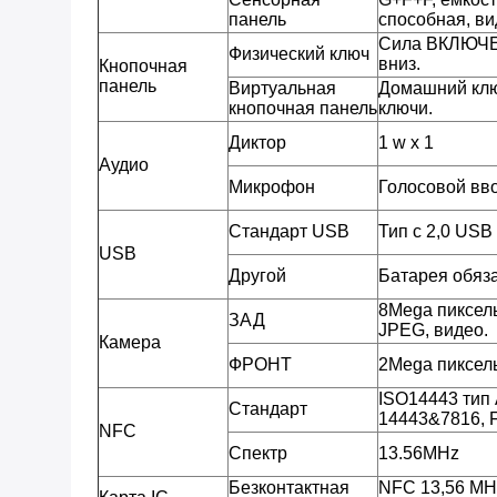
панель
способная, в
Сила ВКЛЮЧЕ
Физический ключ
вниз.
Кнопочная
панель
Виртуальная
Домашний клю
кнопочная панель
ключи.
Диктор
1 w x 1
Аудио
Микрофон
Голосовой вв
Стандарт USB
Тип c 2,0 USB
USB
Другой
Батарея обяз
8Mega пиксел
ЗАД
JPEG, видео.
Камера
ФРОНТ
2Mega пиксел
ISO14443 тип 
Стандарт
14443&7816, F
NFC
Спектр
13.56MHz
Безконтактная
NFC 13,56 MHz