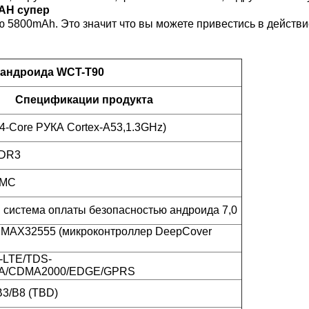
AH супер
800mAh. Это значит что вы можете привестись в действие
 андроида WCT-T90
Спецификации продукта
4-Core РУКА Cortex-A53,1.3GHz)
DDR3
MMC
 система оплаты безопасностью андроида 7,0
AX32555 (микроконтроллер DeepCover
-LTE/TDS-
/CDMA2000/EDGE/GPRS
B3/B8 (TBD)