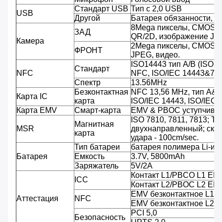
Стандарт USB
Тип c 2,0 USB
USB
Другой
Батарея обязанности, 
8Mega пикселы, CMOS, A
ЗАД
QR/2D, изображение JPE
Камера
2Mega пикселы, CMOS, 
ФРОНТ
JPEG, видео.
ISO14443 тип A/B (ISO 
Стандарт
NFC
NFC, ISO/IEC 14443&781
Спектр
13.56MHz
Безконтактная
NFC 13,56 MHz, тип A&
Карта IC
карта
ISO/IEC 14443, ISO/IEC
Карта EMV
Смарт-карта
EMV & PBOC уступчивы
ISO 7810, 7811, 7813; Тр
Магнитная
MSR
двухнаправленный; скор
карта
удара - 100cm/sec.
Тип батареи
батарея полимера Li-ио
Батарея
Емкость
3.7V, 5800mAh
Заряжатель
5V/2A
Контакт L1/PBCO L1 EM
ICC
Контакт L2/PBOC L2 EM
EMV безконтактное L1/
Аттестация
NFC
EMV безконтактное L2/
PCI 5,0
Безопасность