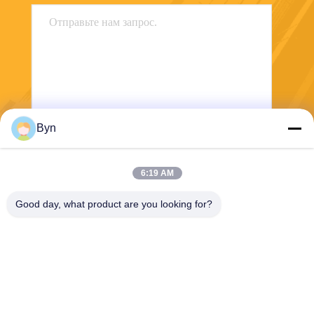
Byn
Отправить
6:19 AM
Good day, what product are you looking for?
Wisecard Technology Co., Ltd.
blueliu@wisecardtech.com
+86-755-86007346