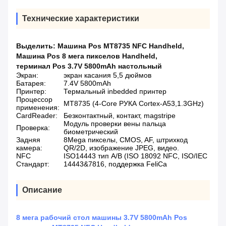
Технические характеристики
Выделить:
Машина Pos MT8735 NFC Handheld
,
Машина Pos 8 мега пикселов Handheld
,
терминал Pos 3.7V 5800mAh настольный
Экран:
экран касания 5,5 дюймов
Батарея:
7.4V 5800mAh
Принтер:
Термальный inbedded принтер
Процессор
MT8735 (4-Core РУКА Cortex-A53,1.3GHz)
применения:
CardReader:
Безконтактный, контакт, magstripe
Модуль проверки вены пальца
Проверка:
биометрический
Задняя
8Mega пикселы, CMOS, AF, штрихкод
камера:
QR/2D, изображение JPEG, видео.
NFC
ISO14443 тип A/B (ISO 18092 NFC, ISO/IEC
Стандарт:
14443&7816, поддержка FeliCa
Описание
8 мега рабочий стол машины 3.7V 5800mAh Pos