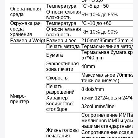
UPTS 2,0
Температура
°C -5 до +50
Оперативная
Относительная
среда
RH 10% до 85%
влажность
Окружающая
Температура
°C -10 до +60
среда
Относительная
RH 10% до 90%
хранения
влажность
Размер и Weigt
Размер и вес
210mm*85mm*53mm, 480
Печать метода
Термальн-линия метод т
Термальная бумага крен
Бумага
57*40 mm
Эффективная
48mm
зона печати
Максимальное 70mm/sec 
Скорость
точки линия/sec)
Печать
8 dots/mm
разрешений
Микро-
Характер
точки 12*24dots и 24*48
принтер
Количество
32columns/line
столбцов
Сопротивление ИМПа ул
миллионов ИМПы ульс/т
нашими стандартными у
Жизнь головы
Сопротивление ссадины
печатания