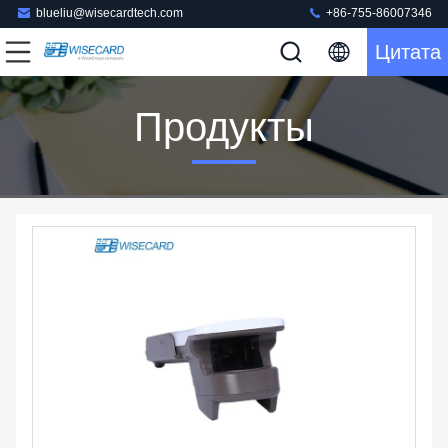
blueliu@wisecardtech.com
+86-755-86007346
Цитата
Продукты