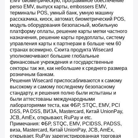
EMV биометрическую, программное обеспечение
perso EMV, выпуск карты, embossers EMV,
терминалы POS, умный банк, умную машину
рассказчика, киоск, автомат, биометрический POS,
модуль оборудования безопасный, мобильную
платформу оплаты, решение карты метки частного
назначения, решение карты предоплаты, систему
управления карты к партнерам в больше чем 60
странах всемирно. Сюита продукта Wisecard
уполномочивают большие глобальные
финансовые учреждения и государственные
секторы так же, как небольшие к среднего размера
розничным банкам.
Решения Wisecard приспосабливаются к самому
высокому и самому последнему безопасному
стандарту, и решения полно были испытаны и
были аттестованы международными
лабораториями теста, как ФБР, STQC, EMV, PCI
DSS, PA DSS, ВИЗА, Mastercard, Китай UnionPay,
JCB, AmEx, открывают, RuPay и etc.
Примечания: ФБР, STQC, EMV, PCIDSS, PADSS,
виза, Mastercard, Китай UnionPay, JCB, AmEx,
открывает, RuPay зарегистрированная торговая