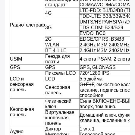
стандарт
CDMA/WCDMA/CDMA20
LTE-FDD: B1/B3/B8 (TBD
4G
TDD-LTE: B38/B39/B40/
UMTS/HSPA/HSPA+/DC-
Радиотелеграф
3G
TDS-CDM: B34/B39
EVDO: BC0
2G
EDGE/GPRS: B3/B8
WLAN
2.4GHz ИЗМ 2402MHz~
BT 4,1 LE
2.4GHz ИЗМ 2402MHz~
Гнезда для
USIM
4 слота PSAM, 2 слота S
платы
GPS
GPS
GPS, GLONASS
Пикселы LCD
720*1280 IPS
LCD и
LCD
5,5 дюйма
сенсорная
G+F+F, емкостное касани
Сенсорная
панель
касание, подпись спосо
панель
способное
Физический
Сила ВКЛЮЧЕНО-ВЫКЛ
ключ
вверх, том вниз.
Кнопочная
Виртуальная
панель
Домашний ключ, функци
кнопочная
клавиша, численные клю
панель
Диктор
1 w x 1
Аудио
Микрофон
Голосовой ввод