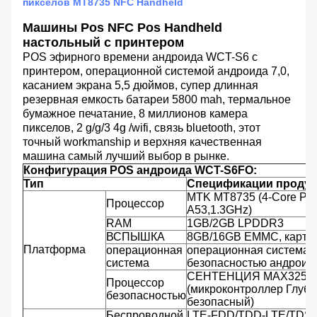
пикселов MT8735 NFC Handheld
Машины Pos NFC Pos Handheld
настольный с принтером
POS эфирного времени андроида WCT-S6 с
принтером, операционной системой андроида 7,0,
касанием экрана 5,5 дюймов, супер длинная
резервная емкость батареи 5800 mah, термальное
бумажное печатание, 8 миллионов камера
пикселов, 2 g/g/3 4g /wifi, связь bluetooth, этот
точный workmanship и верхняя качественная
машина самый лучший выбор в рынке.
Конфигурация POS андроида WCT-S6FO:
Тип
Спецификации продук
MTK MT8735 (4-Core РУК
Процессор
A53,1.3GHz)
RAM
1GB/2GB LPDDR3
ВСПЫШКА
8GB/16GB EMMC, карта
Платформа
операционная
операционная система 
система
безопасностью андроида
СЕНТЕНЦИЯ MAX3255
Процессор
(микроконтроллер Глуб
безопасностью
безопасный)
Беспроводной
LTE-FDD/TDD-LTE/TDS-