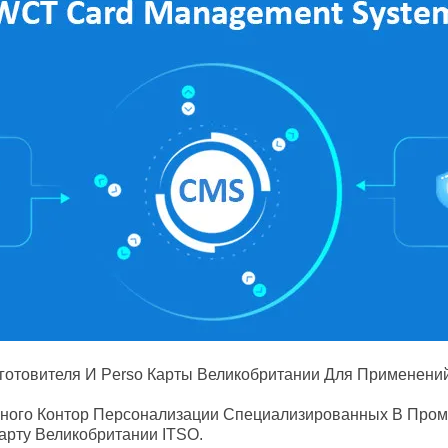
зготовителя И Perso Карты Великобритании Для Применени
много Контор Персонализации Специализированных В Про
арту Великобритании ITSO.