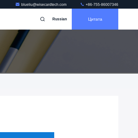
blueliu@wisecardtech.com
+86-755-86007346
Цитата
Russian