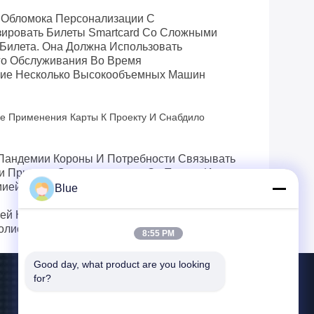
 Обломока Персонализации С
ировать Билеты Smartcard Со Сложными
Билета. Она Должна Использовать
го Обслуживания Во Время
вие Несколько Высокообъемных Машин
е Применения Карты К Проекту И Снабдило
Пандемии Короны И Потребности Связывать
и Приняли Ответственность За Проект И
ией.
Blue
ей Кромки Во Время Трудного Времени И
олио Обслуживания Orz.
8:55 PM
Good day, what product are you looking 
for?
Свяжитесь С Нами