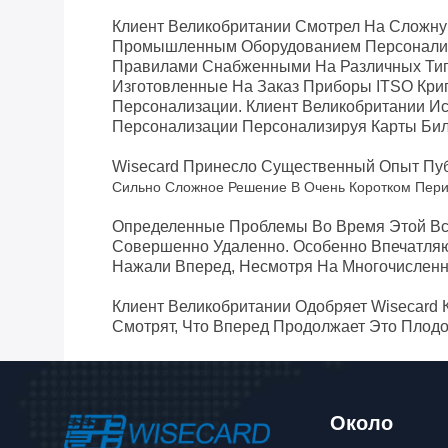
Клиент Великобритании
Смотрел На Сложну
Промышленным Оборудованием Персонализа
Правилами Снабженными На Различных Тип
Изготовленные На Заказ Приборы ITSO Кри
Персонализации.
Клиент Великобритании
Ис
Персонализации Персонализируя Карты Бил
Wisecard Принесло Существенный Опыт Пуб
Сильно Сложное Решение В Очень Коротком Пер
Определенные Проблемы Во Время Этой Вс
Совершенно Удаленно.
Особенно Впечатляющ
Нажали Вперед, Несмотря На Многочисленн
Клиент Великобритании
Одобряет Wisecard
Смотрят, Что Вперед Продолжает Это Пло
Около