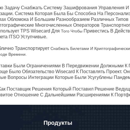
ю Задачу Снабжать Систему Зашифрования Управления И
ции. Система Которая Была Бы Способна На Персонализ
ах Обломока И Большим Разнообразием Различных Типов 
птографические Многочисленных Операторов Транспортно
пользует TPS Wisecard Для
Привестись В Дейст
Того Чтобы
ета ITSO Уступчивые.
лично Транспортирует
Снабжать Билетами И Криптографически
иоде Времени.
тавки Были Ограничениями В Передвижении Должными К 
е Было Обязательство Wisecard К Поставлять Проект. Он
ые Вопросы Интеграции Которые Были Усугублены Пандем
 Как Поставщик Решения Который Поставил Решение Ведущ
довитое Отношение С Дальнейшими Расширениями К Портф
Продукты