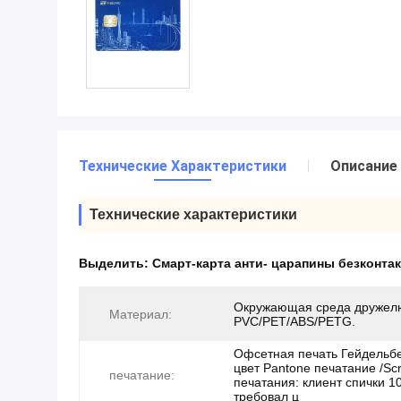
Технические Характеристики
Описание
Технические характеристики
Выделить:
Смарт-карта анти- царапины безконта
Окружающая среда дружел
Материал:
PVC/PET/ABS/PETG.
Офсетная печать Гейдельбе
цвет Pantone печатание /Sc
печатание:
печатания: клиент спички 
требовал ц