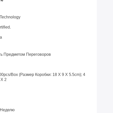
 Technology
tified.
а
ь Предметом Переговоров
0pcs/box (размер Коробки: 18 X 9 X 5.5cm); 4
 X 2
 Неделю