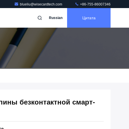
blueliu@wisecardtech.com
+86-755-86007346
Цитата
Russian
пины безконтактной смарт-
те