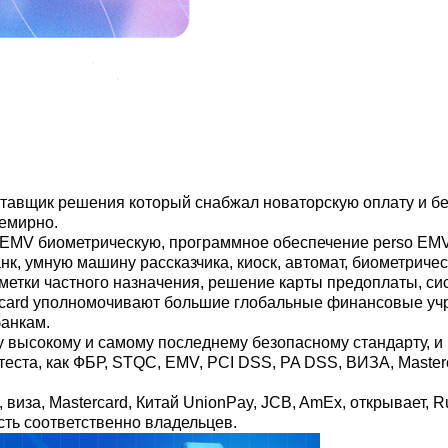
оставщик решения который снабжал новаторскую оплату и 
семирно.
у EMV биометрическую, программное обеспечение perso EM
к, умную машину рассказчика, киоск, автомат, биометриче
етки частного назначения, решение карты предоплаты, си
ecard уполномочивают большие глобальные финансовые учр
банкам.
 высокому и самому последнему безопасному стандарту, 
та, как ФБР, STQC, EMV, PCI DSS, PA DSS, ВИЗА, Masterca
иза, Mastercard, Китай UnionPay, JCB, AmEx, открывает, 
сть соответственно владельцев.