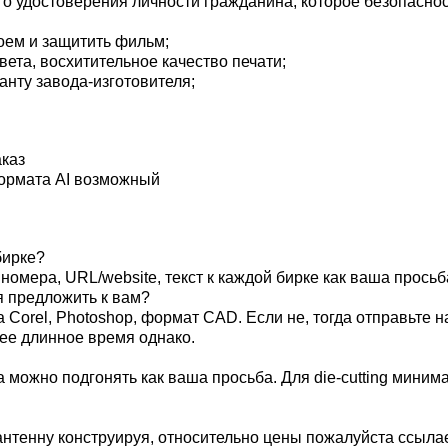
о удостоверения личности гражданина, которое безопасно
оем и защитить фильм;
ета, восхитительное качество печати;
анту завода-изготовителя;
аказ
формата AI возможный
.
бирке?
мера, URL/website, текст к каждой бирке как ваша просьб
я предложить к вам?
 Corel, Photoshop, формат CAD. Если не, тогда отправьте
ее длинное время однако.
а можно подгонять как ваша просьба. Для die-cutting мин
антенну конструируя, относительно цены пожалуйста ссыла