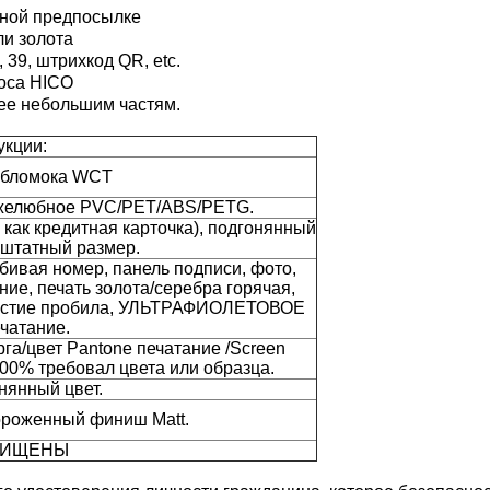
яной предпосылке
ли золота
 39, штрихкод QR, etc.
лоса HICO
лее небольшим частям.
укции:
обломока WCT
желюбное PVC/PET/ABS/PETG.
 как кредитная карточка), подгонянный
ештатный размер.
бивая номер, панель подписи, фото,
ие, печать золота/серебра горячая,
верстие пробила, УЛЬТРАФИОЛЕТОВОЕ
чатание.
га/цвет Pantone печатание /Screen
100% требовал цвета или образца.
нянный цвет.
ороженный финиш Matt.
ЩИЩЕНЫ