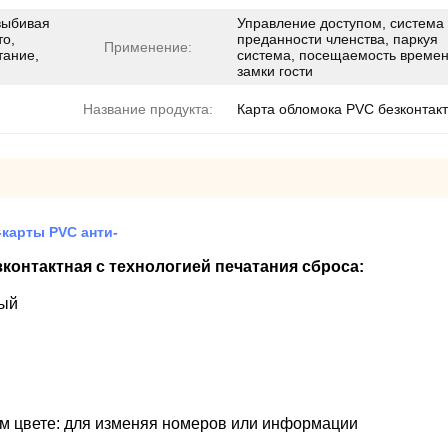
выбивая
Управление доступом, система
то,
преданности членства, паркуя
Применение:
тание,
система, посещаемость времен
замки гости
Название продукта:
Карта обломока PVC безконтак
-карты PVC анти-
контактная с технологией печатания сброса:
ный
м цвете: для изменяя номеров или информации