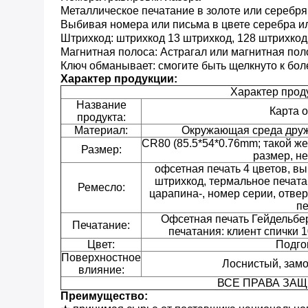
Металлическое печатание в золоте или серебр
Выбивая номера или письма в цвете серебра и
Штрихкод: штрихкод 13 штрихкод, 128 штрихкод,
Магнитная полоса: Астрагал или магнитная по
Ключ обманывает: смогите быть щелкнуто к бо
Характер продукции:
Характер прод
Название
Карта 
продукта:
Материал:
Окружающая среда дру
CR80 (85.5*54*0.76mm; такой же
Размер:
размер, н
офсетная печать 4 цветов, вы
штрихкод, термальное печатан
Ремесло:
царапина-, номер серии, от
пе
Офсетная печать Гейдельбер
Печатание:
печатания: клиент спички 
Цвет:
Подго
Поверхностное
Лоснистый, зам
влияние:
ВСЕ ПРАВА ЗА
Преимущество: