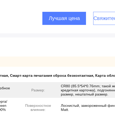
Лучшая цена
Свяжите
ктная
,
Смарт-карта печатания сброса безконтактная
,
Карта обл
CR80 (85.5*54*0.76mm; такой ж
юбное
Размер:
кредитная карточка), подгонян
размер, нештатный размер.
рга/
reen
Поверхностное
Лоснистый, замороженный фи
100%
влияние:
Matt.