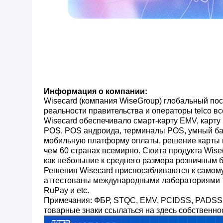
Информация о компании:
Wisecard (компания WiseGroup) глобальный п
реальности правительства и операторы telco в
Wisecard обеспечивало смарт-карту EMV, карт
POS, POS андроида, терминалы POS, умный бан
мобильную платформу оплаты, решение карты м
чем 60 странах всемирно. Сюита продукта Wis
как небольшие к среднего размера розничным 
Решения Wisecard приспосабливаются к самому
аттестованы международными лабораториями тес
RuPay и etc.
Примечания: ФБР, STQC, EMV, PCIDSS, PADSS, в
товарные знаки ссылаться на здесь собственно