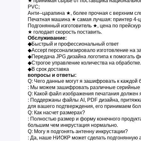
★ принимая сырье от поставщика национальног
PVC;
Анти--царапина ★, более прочная с верхним сл
Печатная машина ★ самая лучшая: принтер 4-цв
Подгонянный изготовитель ★, цена по прейскур
★ голодает скорость поставить.
Обслуживание:
◆
Быстрый и профессиональный ответ
◆Accept персонализировало изготовление на з
◆Передача JPG дизайна логотипа к помогать 
◆Строгое управление количества на обработке
◆В срок доставка
вопросы и ответы:
Q: Чего данные могут я зашифровать к каждой 
: Мы можем зашифровать различные серийные но
Q: Какой файл изображения печатания должен 
: Поддержаны файлы AI, PDF дизайна, притяжка
для вашего подтверждения, его принимаем бол
Q: Как насчет размерах?
: Полностью размер и форму конечного продукт
большим чем инкрустация нормально.
Q: Могу я подгонять антенну инкрустации?
: Да, наше НИОКР может сделать подгонянную 