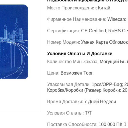
Место Происхождения:
Китай
Фирменное Наименование:
Wisecard
Сертификация:
CE Certified, RoHS Cer
Номер Модели:
Умная Карта Обломок
Условия Оплаты И Доставки
Количество Мин Заказа:
Могущий Быт
Цена:
Возможен Торг
Упаковывая Детали:
1pcs/OPP-Bag; 20
Коробка/коробки (размер Коробки: 20
Время Доставки:
7 Дней Недели
Условия Оплаты:
T/T
Поставка Способности:
100 000 ПК В