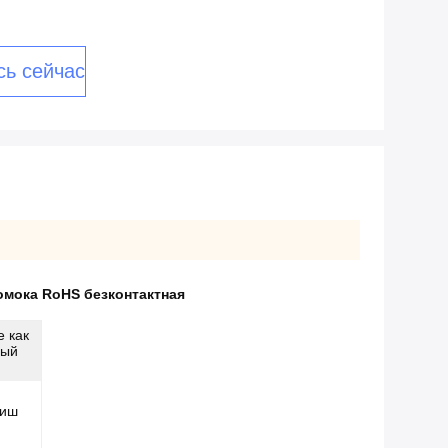
сь сейчас
омока RoHS безконтактная
е как
ный
ниш