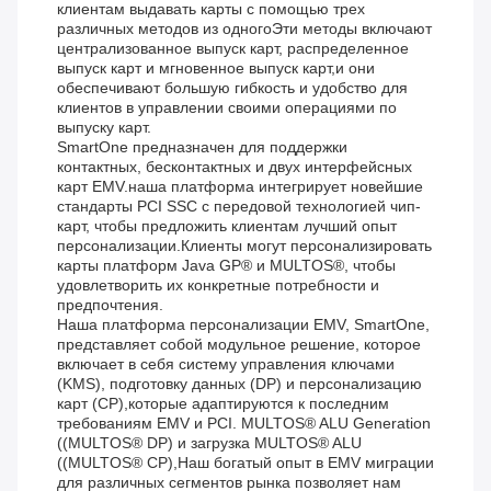
клиентам выдавать карты с помощью трех
различных методов из одногоЭти методы включают
централизованное выпуск карт, распределенное
выпуск карт и мгновенное выпуск карт,и они
обеспечивают большую гибкость и удобство для
клиентов в управлении своими операциями по
выпуску карт.
SmartOne предназначен для поддержки
контактных, бесконтактных и двух интерфейсных
карт EMV.наша платформа интегрирует новейшие
стандарты PCI SSC с передовой технологией чип-
карт, чтобы предложить клиентам лучший опыт
персонализации.Клиенты могут персонализировать
карты платформ Java GP® и MULTOS®, чтобы
удовлетворить их конкретные потребности и
предпочтения.
Наша платформа персонализации EMV, SmartOne,
представляет собой модульное решение, которое
включает в себя систему управления ключами
(KMS), подготовку данных (DP) и персонализацию
карт (CP),которые адаптируются к последним
требованиям EMV и PCI. MULTOS® ALU Generation
((MULTOS® DP) и загрузка MULTOS® ALU
((MULTOS® CP),Наш богатый опыт в EMV миграции
для различных сегментов рынка позволяет нам