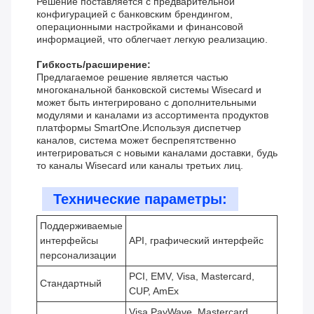
Решение поставляется с предварительной
конфигурацией с банковским брендингом,
операционными настройками и финансовой
информацией, что облегчает легкую реализацию.
Гибкость/расширение:
Предлагаемое решение является частью
многоканальной банковской системы Wisecard и
может быть интегрировано с дополнительными
модулями и каналами из ассортимента продуктов
платформы SmartOne.Используя диспетчер
каналов, система может беспрепятственно
интегрироваться с новыми каналами доставки, будь
то каналы Wisecard или каналы третьих лиц.
Технические параметры:
Поддерживаемые
интерфейсы
API, графический интерфейс
персонализации
PCI, EMV, Visa, Mastercard,
Стандартный
CUP, AmEx
Visa PayWave, Mastercard