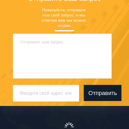
Пожалуйста, отправьте 
нам свой запрос, и мы 
ответим вам как можно 
скорее.
Отправить