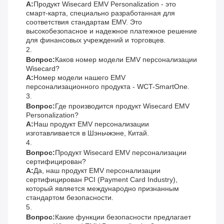
А:
Продукт Wisecard EMV Personalization - это
смарт-карта, специально разработанная для
соответствия стандартам EMV. Это
высокобезопасное и надежное платежное решение
для финансовых учреждений и торговцев.
2.
Вопрос:
Каков номер модели EMV персонализации
Wisecard?
А:
Номер модели нашего EMV
персонализационного продукта - WCT-SmartOne.
3.
Вопрос:
Где производится продукт Wisecard EMV
Personalization?
А:
Наш продукт EMV персонализации
изготавливается в Шэньчжэне, Китай.
4.
Вопрос:
Продукт Wisecard EMV персонализации
сертифицирован?
А:
Да, наш продукт EMV персонализации
сертифицирован PCI (Payment Card Industry),
который является международно признанным
стандартом безопасности.
5.
Вопрос:
Какие функции безопасности предлагает