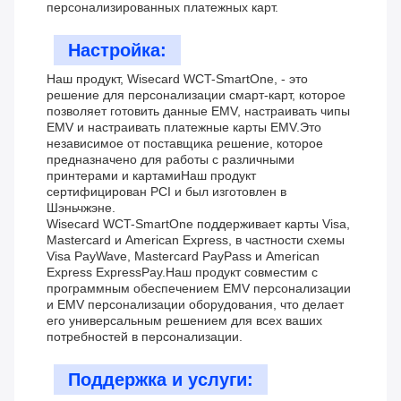
персонализированных платежных карт.
Настройка:
Наш продукт, Wisecard WCT-SmartOne, - это
решение для персонализации смарт-карт, которое
позволяет готовить данные EMV, настраивать чипы
EMV и настраивать платежные карты EMV.Это
независимое от поставщика решение, которое
предназначено для работы с различными
принтерами и картамиНаш продукт
сертифицирован PCI и был изготовлен в
Шэньчжэне.
Wisecard WCT-SmartOne поддерживает карты Visa,
Mastercard и American Express, в частности схемы
Visa PayWave, Mastercard PayPass и American
Express ExpressPay.Наш продукт совместим с
программным обеспечением EMV персонализации
и EMV персонализации оборудования, что делает
его универсальным решением для всех ваших
потребностей в персонализации.
Поддержка и услуги: