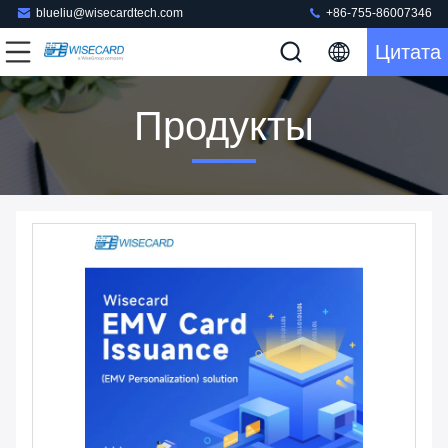
blueliu@wisecardtech.com
+86-755-86007346
Цитата
Продукты