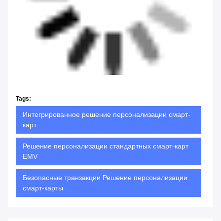
Tags:
Интегрированное решение персонализации смарт-
карт
Решение персонализации стандартных смарт-карт
EMV
Безопасные транзакции Решение персонализации
смарт-карты