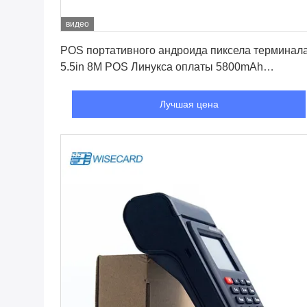
видео
Лучшая цена
POS портативного андроида пиксела терминал
5.5in 8M POS Линукса оплаты 5800mAh
мобильный
Лучшая цена