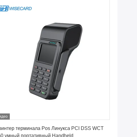
идео
Лучшая цена
ринтер терминала Pos Линукса PCI DSS WCT
50 умный портативный Handheld