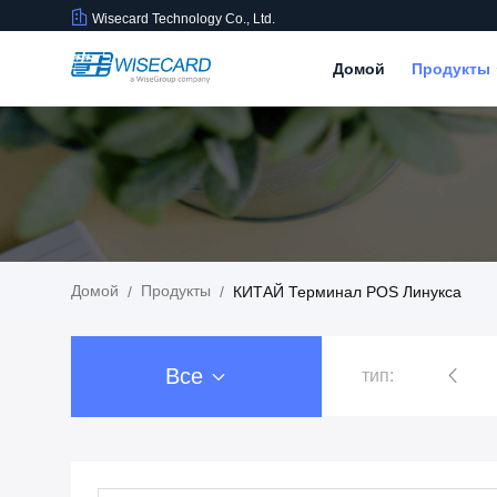
Wisecard Technology Co., Ltd.
Домой
Продукты
Домой
Продукты
/
/
КИТАЙ Терминал POS Линукса
Все
тип:
Решения для смарт-карт