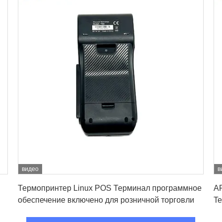
видео
в
Лучшая цена
Термопринтер Linux POS Терминал программное
AR
обеспечение включено для розничной торговли
Te
кл