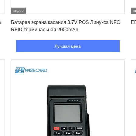
видео
в
Лучшая цена
а
Батарея экрана касания 3.7V POS Линукса NFC
E
RFID терминальная 2000mAh
Лучшая цена