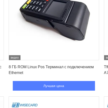
видео
в
Лучшая цена
с
8 ГБ ROM Linux Pos Терминал с подключением
Tf
Ethernet
A
Лучшая цена