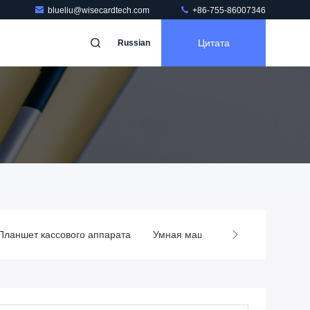
blueliu@wisecardtech.com
+86-755-86007346
Цитата
Russian
Планшет кассового аппарата
Умная машина рассказчика
к