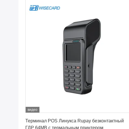
видео
Лучшая цена
Терминал POS Линукса Rupay безконтактный
ГДР 64MB с термальным принтером